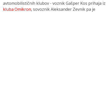
avtomobilističnih klubov - voznik Gašper Kos prihaja iz
kluba Omikron
, sovoznik Aleksander Zevnik pa je
aktiven član
AMD Gorica
, s katerim sodelujemo pri
organizaciji in izvedbi različnih avtomobilističnih
dogodkov.
ČLANI
NAŠA RALLY EKIPA