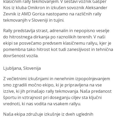
klasičnim rally tekmovanjem. V sestavi voznik Gašper
Kos iz kluba Omikron in izkušen sovoznik Aleksander
Zevnik iz AMD Gorica nastopamo na različnih rally
tekmovanjih v Sloveniji in tujini.
Rally predstavlja strast, adrenalin in nepopisno veselje
do hitrostnega dirkanja po raznolikih terenih. V naši
ekipi se posvečamo predvsem klasičnemu rallyu, kjer je
pomembna tako hitrost kot tudi zanesljivost in tehnična
dovršenost vozila.
Ljubljana, Slovenija
Z večletnimi izkušnjami in nenehnim izpopolnjevanjem
smo zgradili močno ekipo, ki je pripravljena na vse
izzive, ki jih prinašajo rally tekmovanja. Naša predanost
športu in vztrajnost pri doseganju ciljev sta ključni
vrednoti, ki nas vodita na vsakem rallyu.
Naša ekipa združuje izkušnje iz dveh uglednih